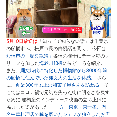
5月10日放送は
「知ってて知らない話」は千葉県
の船橋市へ。松戸市長の自慢話を聞く。 今回は
船橋市の「歴史散策」
各橋の欄干にテーマ毎のレ
リーフを施した
海老川13橋
の見どころを紹介。
また、
縄文時代に特化した博物館から8000年前
の船橋に住んでいた縄文人の生活を体感。
さら
に、
創業300年以上の和菓子屋さんを訪ねる。
そ
こではコロナ禍で元気を失った街に明るさを戻す
ために 船橋産のインディーズ映画の立ち上げに
協力した姿があった。
一方、東京・東十条。有
名中華料理店で腕を磨いたシェフが独立したお店