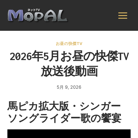
内
容
を
ス
キ
お昼の快傑TV
ッ
2026年5月お昼の快傑TV
プ
放送後動画
5月 9, 2026
By
admin
馬ピカ拡大版・シンガー
ソングライダー歌の饗宴