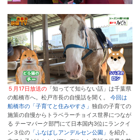
５月17日放送の
「知ってて知らない話」は千葉県
の船橋市へ。松戸市長の自慢話を聞く。
今回は
船橋市の「子育てと住みやすさ」
独自の子育ての
施策の自慢からトラベラーチョイス世界につなが
る テーマパーク部門にて日本国内3位にランクイ
ン３位の
「ふなばしアンデルセン公園」
を紹介。