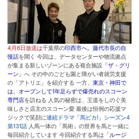
4月6日放送は
千葉県の
印西市へ。藤代市長の自
慢話
を聞く 今回は、データセンターや物流拠点
が集まる新しいゾーンにある複合施設
「ザ・グリ
ーン」
へ その中のごども園と障がい者就労支援
の「アトリエ」を紹介する 一方、
東京・神田で
は、オープンして1年足らずで爆売れのスコーン
専門店
を訪ねる 人気の秘密は、王道をしのぐ美
味しさと店主のスコーン愛 最後は恒例の応援マ
ジックで笑顔に
連続ドラマ「馬ピカ!」シーズン4
第131話
人馬一体の「馬術」の世界を馬と一緒に
毎回紹介しています 今回紹介する馬は「
ルージ