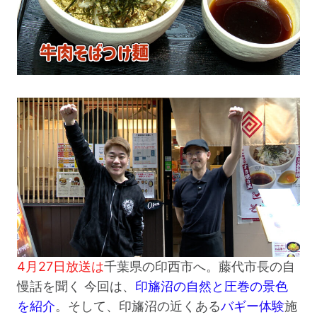
4月27日放送は
千葉県の印西市へ。藤代市長の自
慢話を聞く 今回は、
印旛沼の自然と圧巻の景色
を紹介
。そして、印旛沼の近くある
バギー体験
施