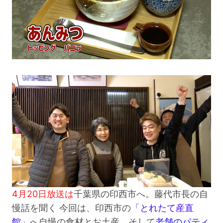
4月20日放送は
千葉県の印西市へ。藤代市長の自
慢話を聞く 今回は、印西市の
「とれたて産直
館」
へ自慢の食材とお土産、そして
老舗のパティ