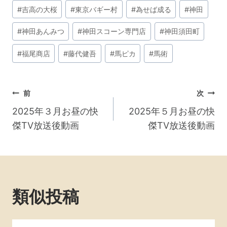
#
吉高の大桜
#
東京バギー村
#
為せば成る
#
神田
#
神田あんみつ
#
神田スコーン専門店
#
神田須田町
#
福尾商店
#
藤代健吾
#
馬ピカ
#
馬術
投
前
次
稿
2025年３月お昼の快
2025年５月お昼の快
傑TV放送後動画
傑TV放送後動画
ナ
ビ
ゲ
ー
類似投稿
シ