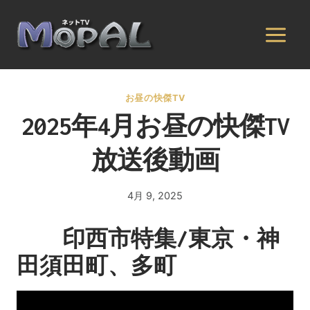
内
容
を
ス
キ
お昼の快傑TV
ッ
2025年4月お昼の快傑TV
プ
放送後動画
4月 9, 2025
By
admin
印西市特集/東京・神
田須田町、多町