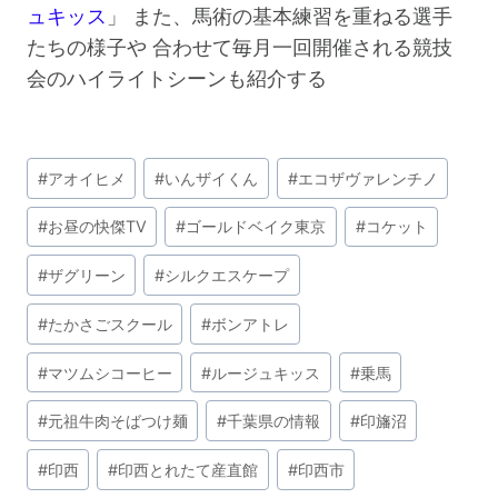
ュキッス
」 また、馬術の基本練習を重ねる選手
たちの様子や 合わせて毎月一回開催される競技
会のハイライトシーンも紹介する
投
#
アオイヒメ
#
いんザイくん
#
エコザヴァレンチノ
稿
タ
#
お昼の快傑TV
#
ゴールドベイク東京
#
コケット
グ:
#
ザグリーン
#
シルクエスケープ
#
たかさごスクール
#
ボンアトレ
#
マツムシコーヒー
#
ルージュキッス
#
乗馬
#
元祖牛肉そばつけ麺
#
千葉県の情報
#
印旛沼
#
印西
#
印西とれたて産直館
#
印西市