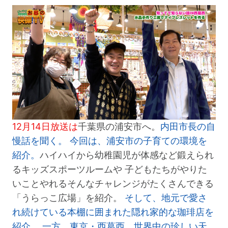
12月14日放送は
千葉県の浦安市へ。
内田市長の自
慢話を聞く。 今回は、浦安市の子育ての環境を
紹介。
ハイハイから幼稚園児が体感など鍛えられ
るキッズスポーツルームや 子どもたちがやりた
いことやれるそんなチャレンジがたくさんできる
「うらっこ広場」を紹介。
そして、地元で愛さ
れ続けている本棚に囲まれた隠れ家的な珈琲店を
紹介。
一方、東京・西葛西。世界中の珍しい天