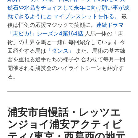
然石や水晶をチョイスして来年に向け願い事が成
就できるようにと マイブレスレットを作る。
最
後は恒例の応援マジックで笑顔に。
連続ドラマ
「馬ピカ!」シーズン4第164話
人馬一体の「馬
術」の世界を馬と一緒に毎回紹介しています 今
回紹介する馬は
「ダンス」
また、馬術の基本練
習を重ねる選手たちの様子や 合わせて毎月一回
開催される競技会のハイライトシーンも紹介す
る。
浦安市自慢話・レッツエ
ンジョイ浦安アクティビ
ティ/東京・西葛西の地元