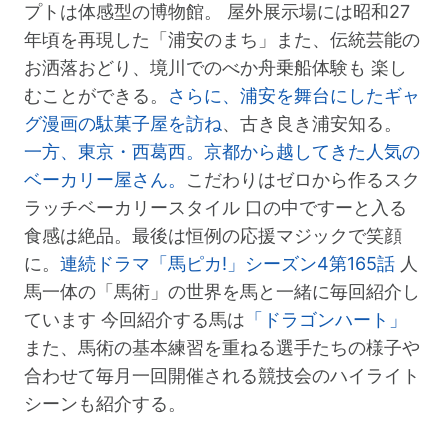
プトは体感型の博物館。 屋外展示場には昭和27
年頃を再現した「浦安のまち」また、伝統芸能の
お洒落おどり、境川でのべか舟乗船体験も 楽し
むことができる。
さらに、浦安を舞台にしたギャ
グ漫画の駄菓子屋を訪ね
、古き良き浦安知る。
一方、東京・西葛西。京都から越してきた人気の
ベーカリー屋さん。
こだわりはゼロから作るスク
ラッチベーカリースタイル 口の中ですーと入る
食感は絶品。最後は恒例の応援マジックで笑顔
に。
連続ドラマ「馬ピカ!」シーズン4第165話
人
馬一体の「馬術」の世界を馬と一緒に毎回紹介し
ています 今回紹介する馬は
「ドラゴンハート」
また、馬術の基本練習を重ねる選手たちの様子や
合わせて毎月一回開催される競技会のハイライト
シーンも紹介する。