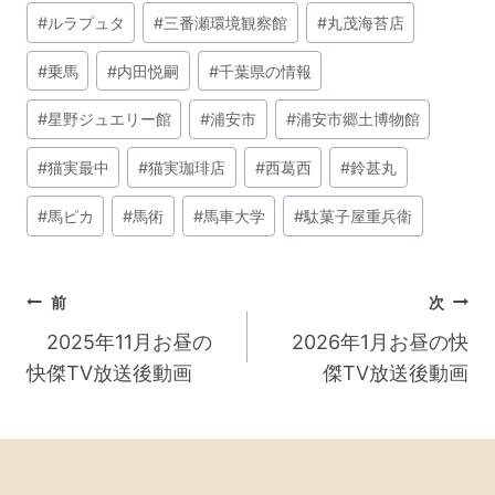
#
ルラプュタ
#
三番瀬環境観察館
#
丸茂海苔店
#
乗馬
#
内田悦嗣
#
千葉県の情報
#
星野ジュエリー館
#
浦安市
#
浦安市郷土博物館
#
猫実最中
#
猫実珈琲店
#
西葛西
#
鈴甚丸
#
馬ピカ
#
馬術
#
馬車大学
#
駄菓子屋重兵衛
投
前
次
稿
2025年11月お昼の
2026年1月お昼の快
快傑TV放送後動画
傑TV放送後動画
ナ
ビ
ゲ