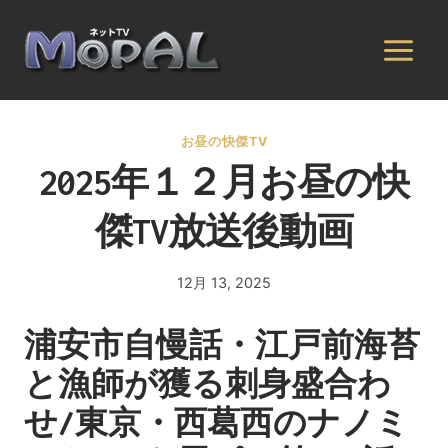
内
容
を
ス
キ
お昼の快傑TV
ッ
2025年１２月お昼の快
プ
傑TV放送後動画
12月 13, 2025
By
admin
浦安市自慢話・江戸前海苔
と漁師が獲る刺身盛合わ
せ/東京・西葛西のナノミ