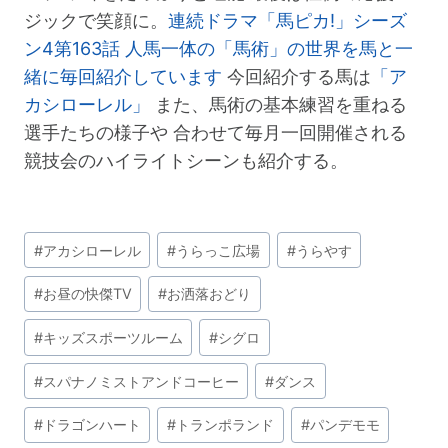
ジックで笑顔に。
連続ドラマ「馬ピカ!」シーズ
ン4第163話 人馬一体の「馬術」の世界を馬と一
緒に毎回紹介しています
今回紹介する馬は
「ア
カシローレル」
また、馬術の基本練習を重ねる
選手たちの様子や 合わせて毎月一回開催される
競技会のハイライトシーンも紹介する。
投
#
アカシローレル
#
うらっこ広場
#
うらやす
稿
タ
#
お昼の快傑TV
#
お洒落おどり
グ:
#
キッズスポーツルーム
#
シグロ
#
スパナノミストアンドコーヒー
#
ダンス
#
ドラゴンハート
#
トランポランド
#
パンデモモ