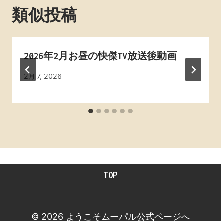
ー
類似投稿
シ
ョ
2026年2月お昼の快傑TV放送後動画
ン
By
2月 7, 2026
admin
TOP
© 2026 ようこそムーパル公式ページへ