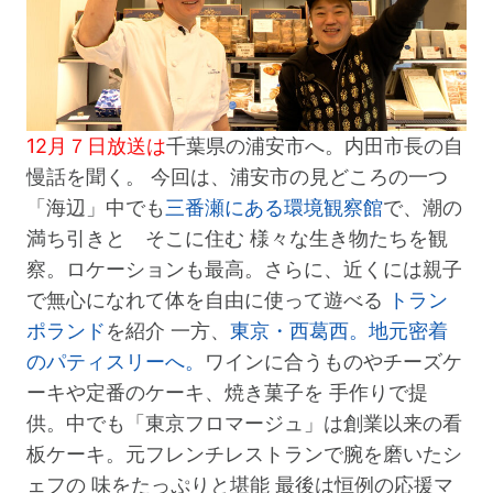
12月７日放送は
千葉県の浦安市へ。内田市長の自
慢話を聞く。 今回は、浦安市の見どころの一つ
「海辺」中でも
三番瀬にある環境観察館
で、潮の
満ち引きと そこに住む 様々な生き物たちを観
察。ロケーションも最高。さらに、近くには親子
で無心になれて体を自由に使って遊べる
トラン
ポランド
を紹介 一方、
東京・西葛西。地元密着
のパティスリーへ。
ワインに合うものやチーズケ
ーキや定番のケーキ、焼き菓子を 手作りで提
供。中でも「東京フロマージュ」は創業以来の看
板ケーキ。元フレンチレストランで腕を磨いたシ
ェフの 味をたっぷりと堪能 最後は恒例の応援マ