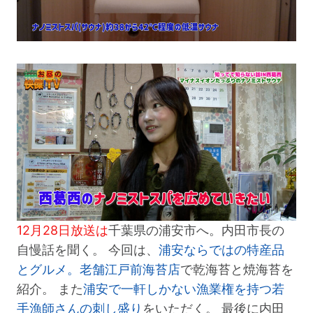
12月28日放送は
千葉県の浦安市へ。内田市長の
自慢話を聞く。 今回は、
浦安ならではの特産品
とグルメ。老舗江戸前海苔店
で乾海苔と焼海苔を
紹介。 また
浦安で一軒しかない漁業権を持つ若
手漁師さんの刺し盛り
をいただく。 最後に内田