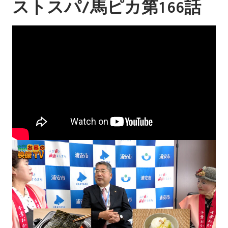
ストスパ/馬ピカ第166話