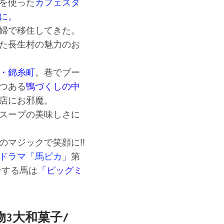
を使った
カフェスタ
に。
婦で移住してきた。
た長生村の魅力のお
・錦糸町
。巷でブー
つある
鴨づくしの中
店にお邪魔。
スープの美味しさに
のマジックで笑顔に!!
ドラマ「馬ピカ」
第
介する馬は
「ピッグミ
3大和菓子/