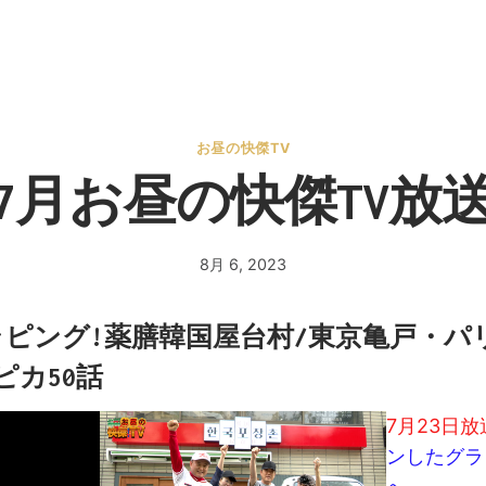
お昼の快傑TV
3年7月お昼の快傑TV放
8月 6, 2023
By
admin
ピング!薬膳韓国屋台村/東京亀戸・パ
ピカ50話
7月23日放
ンしたグラ