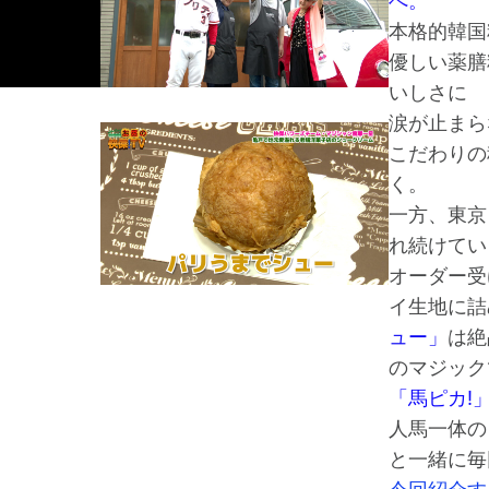
へ。
本格的韓国
優しい薬膳
いしさに
涙が止まら
こだわりの
く。
一方、東京
れ続けてい
オーダー受
イ生地に詰
ュー」
は絶
のマジック
「馬ピカ!
人馬一体の
と一緒に毎