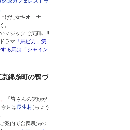
自然派カフェレストラ
。
上げた女性オーナー
く。
のマジックで笑顔に!!
ドラマ
「馬ピカ」第
介する馬は「シャイン
東京錦糸町の鴨づ
送。
「皆さんの笑顔が
と今月は
長生村
(ちょう
へ
ご案内で合鴨農法の