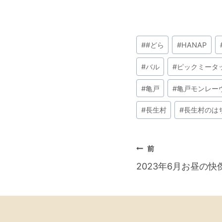
投
#
#どら
#
HANAP
稿
タ
#
バル
#
ピックミータ
グ:
#
亀戸
#
亀戸モンレー
#
長生村
#
長生村のは
投
前
2023年6月お昼の快
稿
ナ
ビ