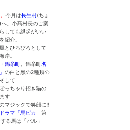
送。
今月は
長生村
(ちょ
)へ。小髙村長のご案
らしても縁起がいい
を紹介。
風とひろびろとして
海岸。
・錦糸町
。錦糸町
名
」
の白と黒の2種類の
そして
ぽっちゃり招き猫の
ます
のマジックで笑顔に!!
ドラマ「馬ピカ」
第
介する馬は「バル」