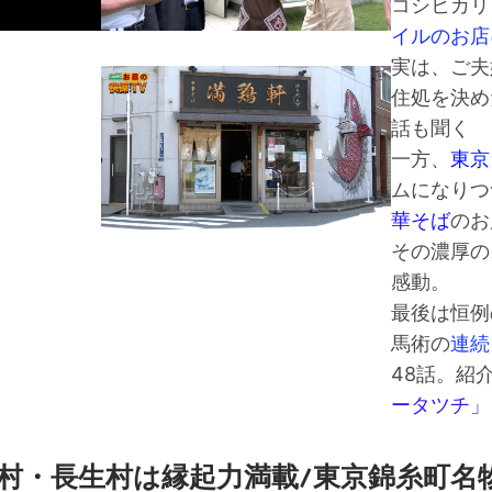
コシヒカリ
イルのお店
実は、ご夫
住処を決め
話も聞く
一方、
東京
ムになりつ
華そば
のお
その濃厚の
感動。
最後は恒例
馬術の
連続
48話。紹
ータツチ」
村・長生村は縁起力満載/東京錦糸町名物