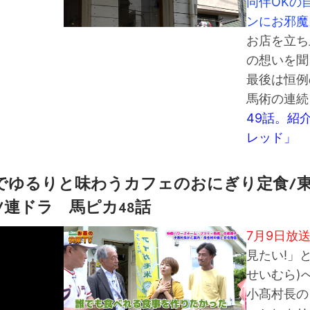
同伴OKの
ンにお邪魔
お店を立ち
の想いを聞
最後は恒例
馬術の連続
49話。紹
レッド」
でゆるりと味わうカフェのおにぎり定食/
/連ドラ 馬ピカ48話
7月9日放
見たい!」
せいむら)
小髙村長の