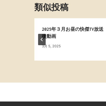
ゲ
類似投稿
ー
シ
TV放送
2025年３月お昼の快傑TV放送
ョ
後動画
ン
By
3月 5, 2025
admin