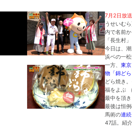
7月2日放
うせいむら
内で名前か
「長生村」
今日は、潮
浜ベの一松
一方、
東京
物「錦どら
どら焼き。
福をよぶ 
最中を頂き
最後は恒例
馬術の
連続
47話。紹