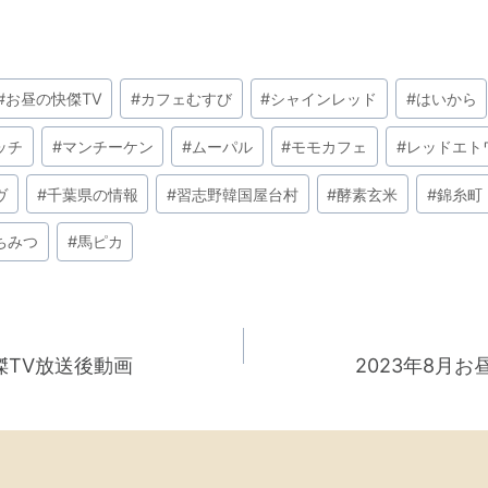
#
お昼の快傑TV
#
カフェむすび
#
シャインレッド
#
はいから
ッチ
#
マンチーケン
#
ムーパル
#
モモカフェ
#
レッドエト
ヴ
#
千葉県の情報
#
習志野韓国屋台村
#
酵素玄米
#
錦糸町
ちみつ
#
馬ピカ
傑TV放送後動画
2023年8月