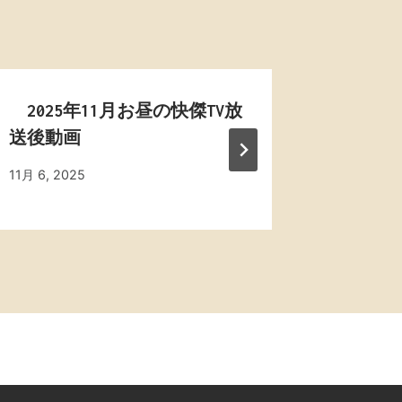
2025年11月お昼の快傑TV放
2026
送後動画
送後動
By
11月 6, 2025
By
1月 10, 20
admin
admin