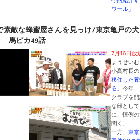
今回紹介す
ワール」
で素敵な蜂蜜屋さんを見っけ/東京亀戸の犬
 馬ピカ49話
7月16日放
ょうせいむ
小髙村長の
移住した養
る。
今年、
クラブを開
な顔として
に、恒例の
聞く。
一方、
東京