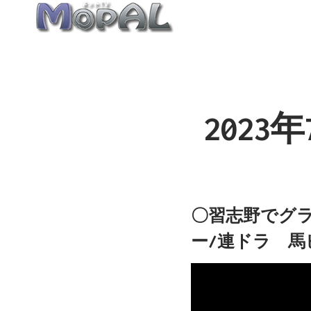
内
容
を
ス
キ
ッ
202
プ
〇習志野でグラ
ー/連ドラ 馬