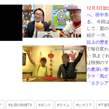
12月3日放
へ。田中市
る。
今回
して、梨の
紹介 一方
以上の歴史
で毎日変わ
い 気まぐ
は恒例のマ
の奥深い世
ラマ「馬ピ
「エクシア
ア
#
お昼の快傑TV
#
ダンス
#
ライム
#
レガリア
#
千葉