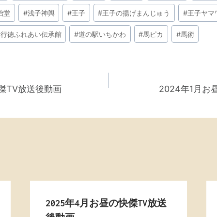
治堂
#
浅子神輿
#
王子
#
王子の揚げまんじゅう
#
王子ヤマ
#
行徳ふれあい伝承館
#
道の駅いちかわ
#
馬ピカ
#
馬術
快傑TV放送後動画
2024年1月
2025年4月お昼の快傑TV放送