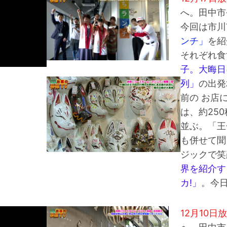
へ。田中市
今回は市川
ンチ」
を紹
それぞれ食
子。大晦日
列」
の出発
前の お店
は、約25
並ぶ。「王
も併せて聞
ジックで笑顔
界を紹介す
カ!」
。今
12月10日