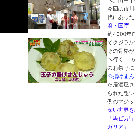
へ。田中市
今回は市川
代にあった
府・国庁
約4000
でクジラが
その骨格が
へ行く 一
のお祭りに
の揚げまん
た居酒屋さ
られた想い
例のマジッ
深い世界を
「馬ピカ!
ガリア」