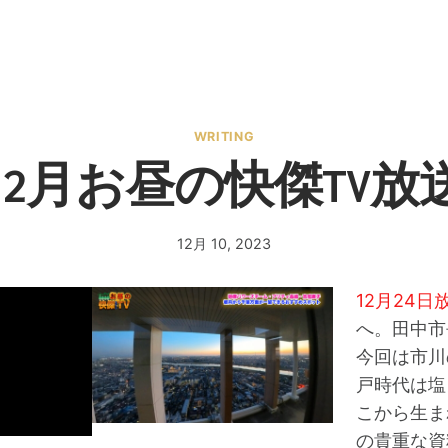
WRITING
年12月お昼の快傑TV
12月 10, 2023
By
admin
12月24日
へ。田中市
今回は市川
戸時代は塩
こから生ま
の貴重な資