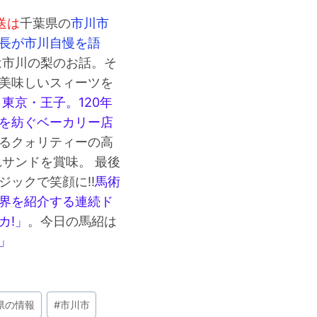
送は
千葉県の
市川市
長が市川自慢を語
は市川の梨のお話。そ
美味しいスィーツを
、
東京・王子。120年
を紡ぐベーカリー店
るクォリティーの高
れサンドを賞味。 最後
ジックで笑顔に!!
馬術
界を紹介する連続ド
カ!」
。今日の馬紹は
」
県の情報
#
市川市