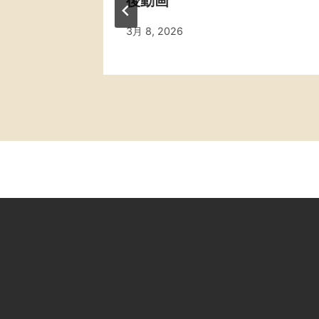
ョ
後動画
ン
By
3月 8, 2026
admin