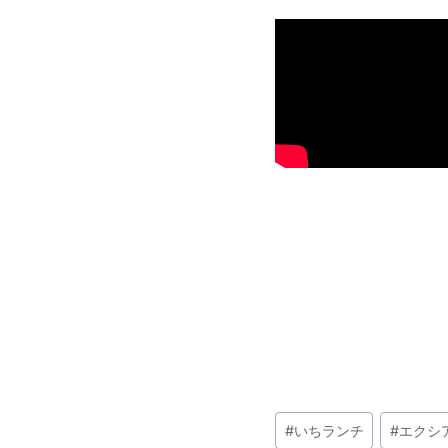
投
#
いちランチ
#
エクシ
稿