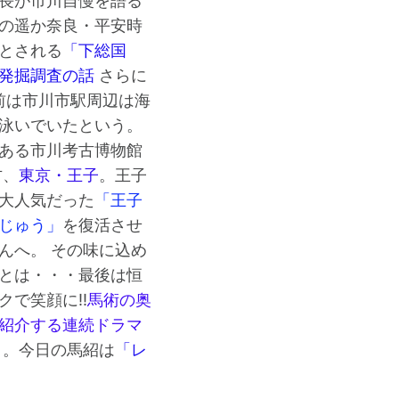
長が市川自慢を語る
の遥か奈良・平安時
とされる
「下総国
」発掘調査の話
さらに
年前は市川市駅周辺は海
泳いでいたという。
ある市川考古博物館
方、
東京・王子
。王子
大人気だった
「王子
じゅう」
を復活させ
んへ。 その味に込め
とは・・・最後は恒
クで笑顔に!!
馬術の奥
紹介する連続ドラマ
」
。今日の馬紹は
「レ