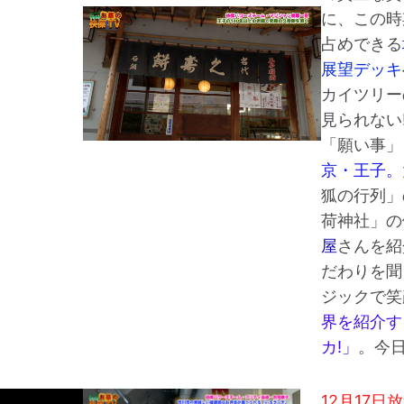
に、この時
占めできる
展望デッキ
カイツリー
見られない
「願い事
京・王子。
狐の行列」
荷神社」
屋
さんを紹
だわりを聞
ジックで笑顔
界を紹介す
カ!」
。今
12月17日