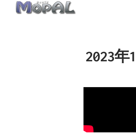
内
容
を
ス
キ
ッ
2023
プ