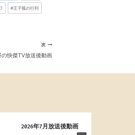
ワ
#
王子狐の行列
次
お昼の快傑TV放送後動画
2026年7月放送後動画
2025