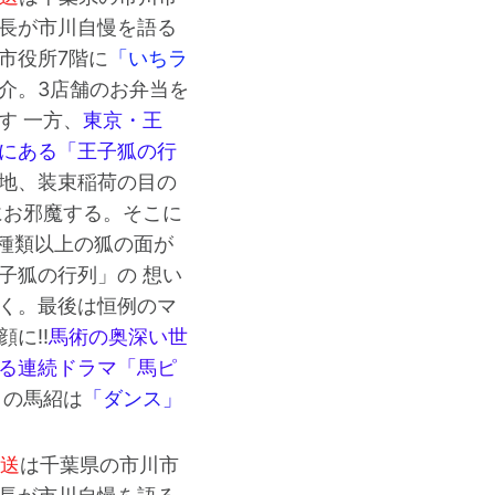
長が市川自慢を語る
市役所7階に
「いちラ
介。3店舗のお弁当を
す 一方、
東京・王
にある「王子狐の行
地、装束稲荷の目の
にお邪魔する。そこに
0種類以上の狐の面が
子狐の行列」の 想い
く。最後は恒例のマ
に!!
馬術の奥深い世
る連続ドラマ「馬ピ
日の馬紹は
「ダンス」
放送
は千葉県の市川市