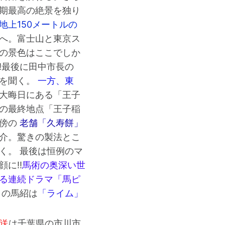
期最高の絶景を独り
地上150メートルの
へ。富士山と東京ス
の景色はここでしか
!最後に田中市長の
」を聞く。
一方、東
大晦日にある「王子
の最終地点「王子稲
の傍の
老舗「久寿餅」
介。驚きの製法とこ
く。 最後は恒例のマ
に!!
馬術の奥深い世
る連続ドラマ「馬ピ
日の馬紹は
「ライム」
放送
は千葉県の市川市