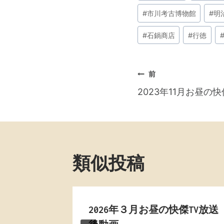
タ
#
市川考古博物館
#
明
グ:
#
石鍋商店
#
行徳
投
前
2023年11月お昼の
稿
ナ
ビ
ゲ
類似投稿
ー
シ
TV放送
2026年３月お昼の快傑TV放送